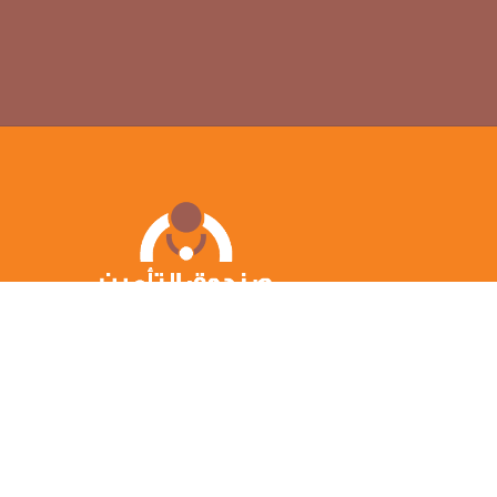
صندوق التأمين الصحي العام هو أداة تأمينية تقدم خدم
التأمين الصحي من خلال نظام تمويل يعتمد على إشتراكا
تدفع بصورة دورية وتقوم على مبدأ التكافل الإجتماعى بق
تقاسم عبئ المرض وتجنب الدفع المباشر. والصندوق يتب
رئاسة مجلس الوزراء بموجب قرار إن�...