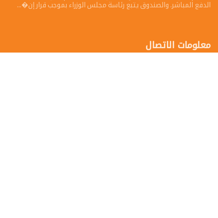
الدفع المباشر. والصندوق يتبع رئاسة مجلس الوزراء بموجب قرار إن�...
معلومات الاتصال
طرابلس-ليبيا
Tel: 1577
فاكس: 1577
تواصل معنا
إرسال شكوي