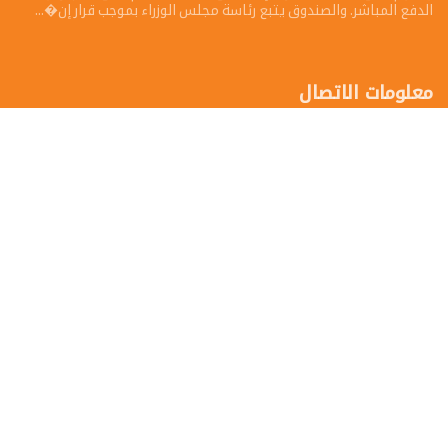
الدفع المباشر. والصندوق يتبع رئاسة مجلس الوزراء بموجب قرار إن�...
معلومات الاتصال
طرابلس-ليبيا
Tel: 1577
فاكس: 1577
تواصل معنا
إرسال شكوي